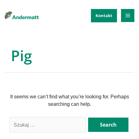
Skip
Kontakt
to
Mai
content
Me
Pig
It seems we can’t find what you’re looking for. Perhaps
searching can help.
Search
for: