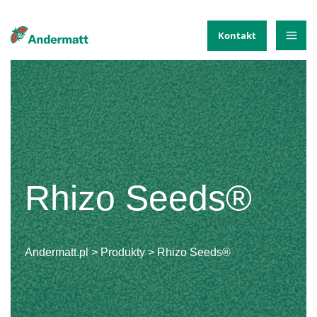
Skip
Kontakt
to
Mai
content
Me
Rhizo Seeds®
Andermatt.pl
>
Produkty
>
Rhizo Seeds®